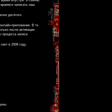
 время впустую. И сейчас
стараемся записать наш
релиз десятого
онлайн-приложение. В то
олько после активации
о процесса записи
свет в 2008 году.
щены.