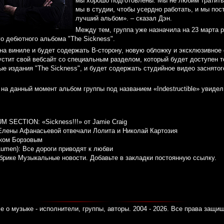
мы хорошо подготовлены. Мы не любим тратить
мы в студии, чтобы усердно работать, и мы по
лучший альбом». – сказал Дэн.
Между тем, группа уже назначила на 23 марта 
о дебютного альбома "The Sickness".
а виниле и будет содержать В-сторону, новую обложку и эксклюзивное 
устит свой вебсайт со специальным разделом, который будет доступен т
е издания "The Sickness", и будет содержать студийное видео заснятог
на данный момент альбом группы под названием «Indestructible» увидел 
M SECTION: «Sickness!!!» от Jamie Craig
Елены Афанасьевой отвечали Лолита и Николай Картозия
йком Борзовым
umen): Все дороги приводят к любви
убрике
Музыкальные новости
. Добавьте в закладки
постоянную ссылку
.
е о музыке - исполнители, группы, авторы. 2004 - 2026. Все права защи