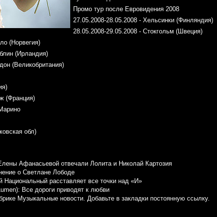
Промо тур после Евровидения 2008
27.05.2008-28.05.2008 - Хельсинки (Финляндия)
28.05.2008-29.05.2008 - Стокгольм (Швеция)
сло (Норвегия)
ублин (Ирландия)
ндон (Великобритания)
ия)
иж (Франция)
 Марино
ковская обл)
Елены Афанасьевой отвечали Лолита и Николай Картозия
нение о Светлане Лободе
й Национальный расставляет все точки над «И»
umen): Все дороги приводят к любви
убрике
Музыкальные новости
. Добавьте в закладки
постоянную ссылку
.