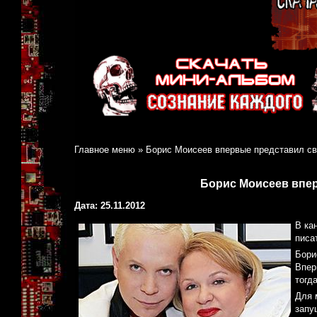
Главное меню
»
Борис Моисеев впервые представил св
Борис Моисеев впе
Дата: 25.11.2012
В ка
писа
Бори
Впер
тогд
Для 
запу