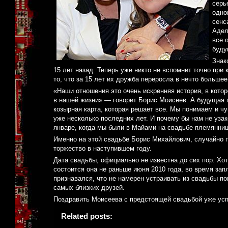
серь
одно
сенс
Адел
все 
буду
Знак
15 лет назад. Теперь уже никто не вспомнит точно при
то, что за 15 лет их дружба переросла в нечто большее
«Наши отношения это очень искренняя история, в котор
в нашей жизни» — говорит Борис Моисеев. А будущая ж
козырная карта, которая решает все. Мы понимаем и ч
уже несколько последних лет. И почему бы нам не уза
январе, когда мы были в Майами на свадьбе племянниц
Именно на этой свадьбе Борис Михайлович, случайно п
торжество в наступившем году.
Дата свадьбы, официально не известна до сих пор. Хо
состоится она не раньше июня 2010 года, во время зап
признавался, что не намерен устраивать из свадьбы по
самых близких друзей.
Поздравить Моисеева с предстоящей свадьбой уже усп
Related posts: