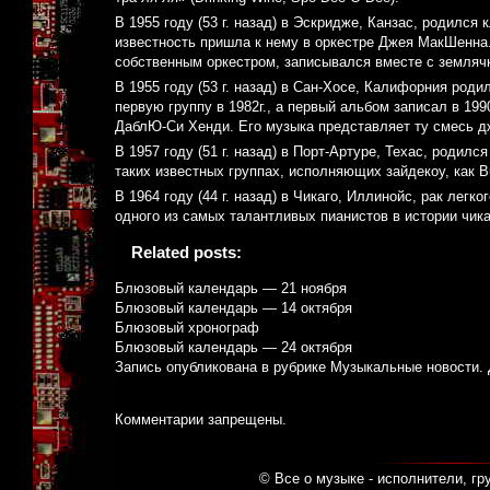
В 1955 году (53 г. назад) в Эскридже, Канзас, родил
известность пришла к нему в оркестре Джея МакШенна.
собственным оркестром, записывался вместе с земляч
В 1955 году (53 г. назад) в Сан-Хосе, Калифорния роди
первую группу в 1982г., а первый альбом записал в 199
ДаблЮ-Си Хенди. Его музыка представляет ту смесь дж
В 1957 году (51 г. назад) в Порт-Артуре, Техас, родилс
таких известных группах, исполняющих зайдекоу, как 
В 1964 году (44 г. назад) в Чикаго, Иллинойс, рак легк
одного из самых талантливых пианистов в истории чика
Related posts:
Блюзовый календарь — 21 ноября
Блюзовый календарь — 14 октября
Блюзовый хронограф
Блюзовый календарь — 24 октября
Запись опубликована в рубрике
Музыкальные новости
.
Комментарии запрещены.
© Все о музыке - исполнители, гр