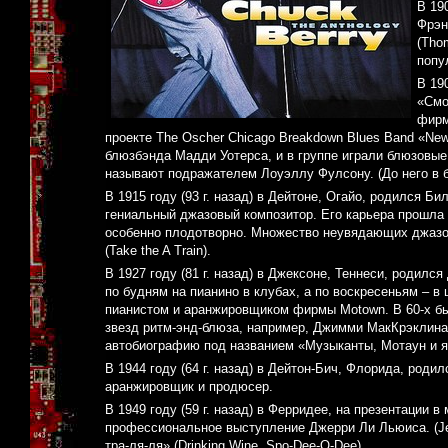
В 19
Фрэн
(Tho
попу
В 19
«Смо
фирм
проекте The Oscher Chicago Breakdown Blues Band «New 
блюзбэнда Мадди Уотерса, и в группе играли блюзовые
называют подражателем Лоуэллу Фулсону. (До него в б
В 1915 году (93 г. назад) в Дейтоне, Огайо, родился Б
гениальный джазовый композитор. Его карьера прошла 
особенно плодотворно. Множество неувядающих джазов
(Take the A Train).
В 1927 году (81 г. назад) в Джексоне, Теннеси, родилс
по будням на пианино в клубах, а по воскресеньям – в
пианистом и аранжировщиком фирмы Motown. В 60-х бы
звезд ритм-энд-блюза, например, Джимми МакКрэклина
автобиографию под названием «Музыканты, Мотаун и я с
В 1944 году (64 г. назад) в Дейтон-Бич, Флорида, род
аранжировщик и продюсер.
В 1949 году (59 г. назад) в Ферридее, на презентации
профессиональное выступление Джерри Ли Льюиса. (Jer
тра-ля-ля» (Drinking Wine, Spo-Dee-O-Dee).