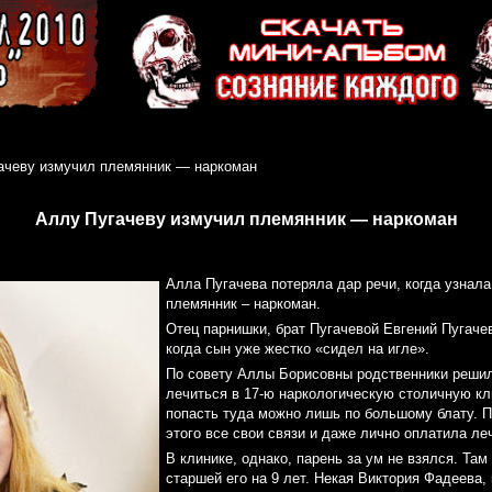
ачеву измучил племянник — наркоман
Аллу Пугачеву измучил племянник — наркоман
Алла Пугачева потеряла дар речи, когда узнала 
племянник – наркоман.
Отец парнишки, брат Пугачевой Евгений Пугачев
когда сын уже жестко «сидел на игле».
По совету Аллы Борисовны родственники реши
лечиться в 17-ю наркологическую столичную кл
попасть туда можно лишь по большому блату. 
этого все свои связи и даже лично оплатила ле
В клинике, однако, парень за ум не взялся. Та
старшей его на 9 лет. Некая Виктория Фадеева, 