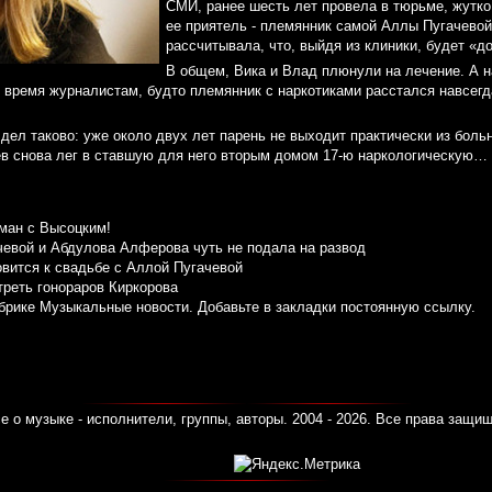
СМИ, ранее шесть лет провела в тюрьме, жутко
ее приятель - племянник самой Аллы Пугачевой
рассчитывала, что, выйдя из клиники, будет «до
В общем, Вика и Влад плюнули на лечение. А 
 время журналистам, будто племянник с наркотиками расстался навсегд
дел таково: уже около двух лет парень не выходит практически из боль
ев снова лег в ставшую для него вторым домом 17-ю наркологическую…
ман с Высоцким!
чевой и Абдулова Алферова чуть не подала на развод
вится к свадьбе с Аллой Пугачевой
треть гонораров Киркорова
убрике
Музыкальные новости
. Добавьте в закладки
постоянную ссылку
.
е о музыке - исполнители, группы, авторы. 2004 - 2026. Все права защи