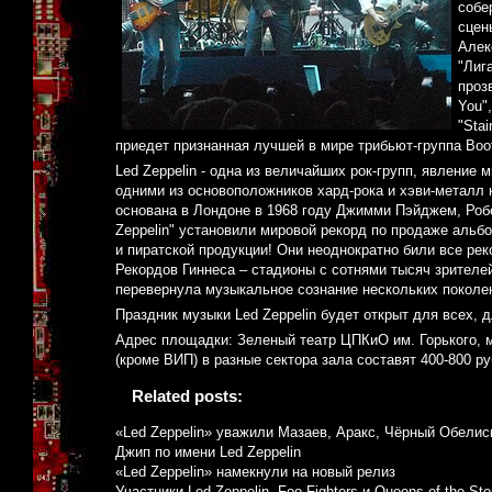
собе
сцен
Алек
"Лиг
проз
You"
"Sta
приедет признанная лучшей в мире трибьют-группа Boot
Led Zeppelin - одна из величайших рок-групп, явление 
одними из основоположников хард-рока и хэви-металл к
основана в Лондоне в 1968 году Джимми Пэйджем, Ро
Zeppelin" установили мировой рекорд по продаже альбо
и пиратской продукции! Они неоднократно били все ре
Рекордов Гиннеса – стадионы с сотнями тысяч зрителей
перевернула музыкальное сознание нескольких поколе
Праздник музыки Led Zeppelin будет открыт для всех, дл
Адрес площадки: Зеленый театр ЦПКиО им. Горького, м
(кроме ВИП) в разные сектора зала составят 400-800 ру
Related posts:
«Led Zeppelin» уважили Мазаев, Аракс, Чёрный Обелис
Джип по имени Led Zeppelin
«Led Zeppelin» намекнули на новый релиз
Участники Led Zeppelin, Foo Fighters и Queens of the S