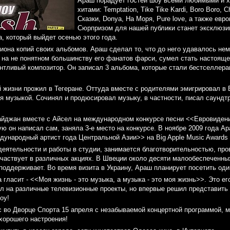
Араш порадует гостей шоу всеми любимыми и 
хитами: Temptation, Tike Tike Kardi, Boro Boro, C
Сказки, Donya, На Моря, Pure love, а также ев
Сюрпризом для нашей публики станет эксклюзи
а, который выйдет осенью этого года.
она копий своих альбомов. Араш сделал то, что до него удавалось нем
а на не понятном большинству его фанатов фарси, сумел стать настояще
антливый композитор. Он записал 3 альбома, которые стали бестселлерам
 жизни прожил в Тегеране. Оттуда вместе с родителями эмигрировал в 
 музыкой. Сочинял и продюсировал музыку, в частности, писал саундтр
йджан вместе с Айсел на международном конкурсе песни <<Евровидени
ую он написал сам, заняла 3-е место на конкурсе. В ноябре 2009 года А
ународный артист года Центральной Азии>> на Big Apple Music Awards 
деятельности и работы в студии, занимается благотворительностью, про
частвует в различных акциях. В Швеции около десяти малообеспеченны
поддерживает. Во время визита в Украину, Араш планирует посетить оди
гласит - <<Моя жизнь - это музыка, а музыка - это моя жизнь>>. Это ег
ал на различные телевизионные проекты, но впервые решил представить 
оу!
с во Дворце Спорта 15 апреля с незабываемой концертной программой, 
хорошего настроения!