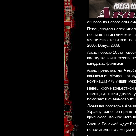
синглов из нового альбом
Певец продал более милли
песни не на английском, 
числе известен и как тал
2006, Donya 2008.
Араш первые 10 лет своей
колледжа заинтересовался
шведских фильмов.
Араш представлял Азерба
композиция Always, котор
номинации <<Лучший межд
Певец, кроме концертной 
помощи детским домам, у
помогает и финансово их 
Любимая поговорка Араша 
Украину, ранее он прилет
крупномасштабное мега ш
Араш с Ребеккой ждут Ва
положительных эмоций и 