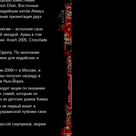
хорошо известными
hori Chori, Восточные
ровидийным хитом Always.
вная презентация двух
ногим -- исполняя свои
й звездой. Араш в том
и: Arash 2005, Crossfade
Европу. По окончании
еки для индийских и
е-2009>> в Москве, и
раш получил награду в
в Нью-Йорке.
водит акции по оказанию
х семей, которым он
н из детских домов Киева.
о не первый визит в
украинской публике свое
массой сюрпризов, морем