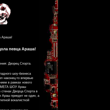
а Араша!
дола певца Араша!
дения: Дворец Спорта.
падного шоу-бизнеса
ил наконец-то впервые
нием в рамках нового
ое МЕГА ШОУ Араш
в стенах Дворца Спорта в
е Араш приедет не один, а
лепной вокалисткой