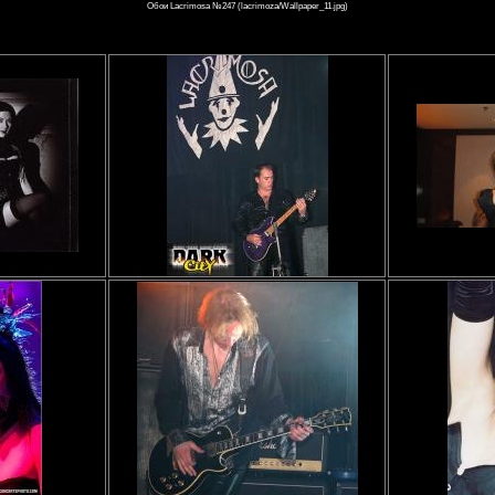
Обои Lacrimosa №247 (lacrimoza/Wallpaper_11.jpg)