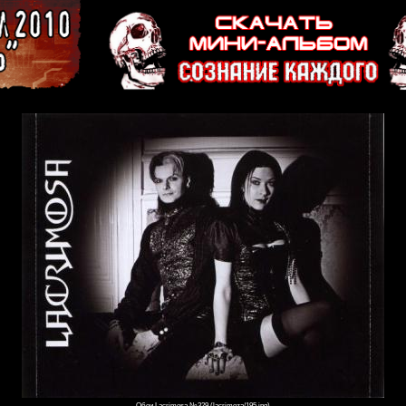
Обои Lacrimosa №329 (lacrimoza/195.jpg)