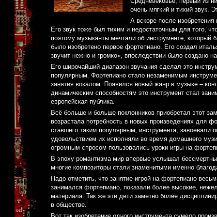
Средневековье, первый из н
очень мягкий и тихий звук. 
А вскоре после изобретения
Его звук тоже был тихим и недостаточным для того, ч
поэтому музыканты мечтали об инструменте, который б
было изобретено первое фортепиано. Его создал италь
звучит нежно и громко», впоследствии было создано н
Его широчайший диапазон звучания сделал это инструм
популярным. Фортепиано стало незаменимым инструме
занятия вокалом. Появился новый жанр в музыке – кон
динамическим способностям это инструмент стал зани
европейская публика.
Всё больше и больше поклонников приобретал этот зам
возрастала потребность в новых произведениях для ф
ставшего таким популярным, инструмента, завоевали о
удовольствием их исполняли во время домашнего музи
огромным спросом пользовались уроки игры на фортеп
В эпоху романтизма мир впервые услышал бессмертные 
многие композиторы стали знаменитыми именно благо
Надо отметить, что занятие игрой на фортепиано весьма
занимался фортепиано, показали более высокие, нежел
материала. Так же эти дети заметно более дисциплин
в обществе.
Вот так изобретение одного инструмента сумело произ