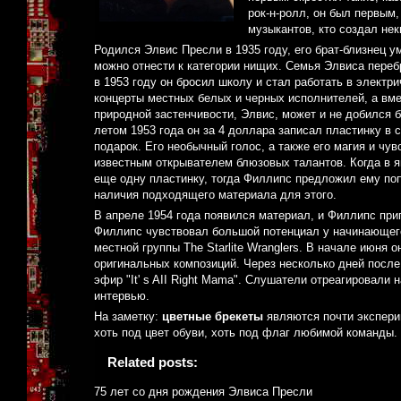
рок-н-ролл, он был первым,
музыкантов, кто создал не
Родился Элвис Пресли в 1935 году, его брат-близнец у
можно отнести к категории нищих. Семья Элвиса переб
в 1953 году он бросил школу и стал работать в элект
концерты местных белых и черных исполнителей, а вме
природной застенчивости, Элвис, может и не добился 
летом 1953 года он за 4 доллара записал пластинку в 
подарок. Его необычный голос, а также его магия и ч
известным открывателем блюзовых талантов. Когда в 
еще одну пластинку, тогда Филлипс предложил ему поп
наличия подходящего материала для этого.
В апреле 1954 года появился материал, и Филлипс при
Филлипс чувствовал большой потенциал у начинающего
местной группы The Starlite Wranglers. В начале июня
оригинальных композиций. Через несколько дней посл
эфир "It' s AII Right Mama". Слушатели отреагировали 
интервью.
На заметку:
цветные брекеты
являются почти экспери
хоть под цвет обуви, хоть под флаг любимой команды. 
Related posts:
75 лет со дня рождения Элвиса Пресли