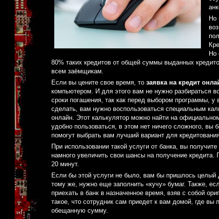
анк
Но 
воз
пол
Кре
Но 
80% таких кредитов от общей суммы выданных кредитов
всем заёмщикам.
Если вы цените свое время, то
заявка на кредит онла
компьютером. И для этого вам не нужно разбираться в
сроки погашения, так как перед выбором программы, у
сделать, вам нужно воспользоваться специальным кал
онлайн. Этот калькулятор можно найти на официальном
удобно пользоваться, в этом нет ничего сложного, вы 
помогут выбрать вам лучший вариант для кредитования
При использовании такой услуги от банка, вы получит
намного увеличить свои шансы на получение кредита. П
20 минут.
Если бы этой услуги не было, вам бы пришлось целый д
тому же, нужно еще заполнить «кучу» бумаг. Также, е
приехать в банк в назначенное время, взяв с собой о
такое, что сотрудник сам приедет к вам домой, где вы
обещанную сумму.