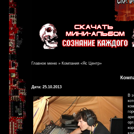
Главное меню
»
Компания «Яс Центр»
Комп
Дата: 25.10.2013
В э
кот
ком
гор
аре
орг
кор
кли