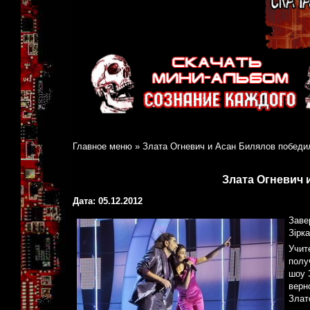
Главное меню
»
Злата Огневич и Асан Билялов победи
Злата Огневич 
Дата: 05.12.2012
Заве
Зірка
Учит
полу
шоу 
верн
Злат