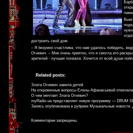
Барб
откр
пави
Выиг
поде
нужн
отда
достроить свой дом.
– Я безумно счастлива, что нам удалось победить, ве
Огневич. – Мне очень приятно, что я смогла его раскры
зрителей - лучшая похвала. Хочется от всей души побл
Related posts:
Злата Огневич завела детей
На откровенные вопросы Елены Афанасьевой отвечали
О чем мечтает Злата Огневич?
myRadio.ua представляет новую программу — DRUM 
Запись опубликована в рубрике
Музыкальные новости
.
Комментарии запрещены.