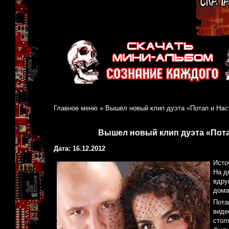
Главное меню
»
Вышел новый клип дуэта «Потап и Наст
Вышел новый клип дуэта «Потап
Дата: 16.12.2012
Исто
На д
вдру
дома
Пота
виде
стол