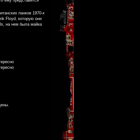
то ему представится
итанских панков 1970-х
nk Floyd, которую они
ls, на нем была майка
тересно
тересно
щены.