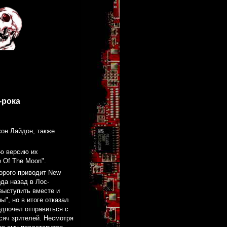
-рока
жон Лайдон, также
ую версию их
e Of The Moon".
торого приводит New
ода назад в Лос-
выступить вместе и
ы", но в итоге отказал
едпочел отправиться с
ысяч зрителей. Несмотря