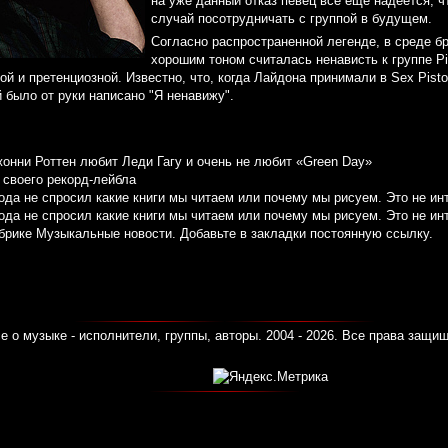
на уже данный отказ певец все еще надеется, ч
случай посотрудничать с группой в будущем.
Согласно распространенной легенде, в среде бр
хорошим тоном считалась ненависть к группе Pi
й и претенциозной. Известно, что, когда Лайдона принимали в Sex Pisto
й было от руки написано "Я ненавижу".
жонни Роттен любит Леди Гагу и очень не любит «Green Day»
у своего рекорд-лейбла
 года не спросил какие книги мы читаем или почему мы рисуем. Это не ин
 года не спросил какие книги мы читаем или почему мы рисуем. Это не ин
убрике
Музыкальные новости
. Добавьте в закладки
постоянную ссылку
.
е о музыке - исполнители, группы, авторы. 2004 - 2026. Все права защи