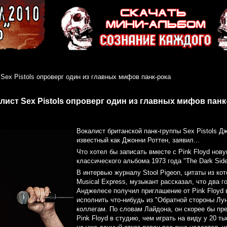
Sex Pistols опроверг один из главных мифов панк-рока
лист Sex Pistols опроверг один из главных мифов панк
Вокалист британской панк-группы Sex Pistols Д
известный как Джонни Роттен, заявил...
Что хотел бы записать вместе с Pink Floyd нов
классического альбома 1973 года "The Dark Sid
В интервью журналу Stool Pigeon, цитаты из ко
Musical Express, музыкант рассказал, что два г
Анджелесе получил приглашение от Pink Floyd 
исполнить что-нибудь из "Обратной стороны Лун
коллегам. По словам Лайдона, он скорее бы пр
Pink Floyd в студию, чем играть на виду у 20 т