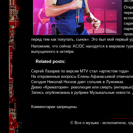
авто
Откр
перв
вспо
сиде
паре
пров
перед тем как покупать, сынок». Это был мой первый у
Напомним, что сейчас AC/DC находятся в мировом туре
выпущенного в октябре.
Related posts:
Сергей Лазарев по версии MTV стал «артистом года»
На откровенные вопросы Елены Афанасьевой отвечали
Сегодня Николай Носков дает сольник в Лужниках
Девиз «Крематория»: революция или смерть (интервью
Запись опубликована в рубрике
Музыкальные новости
.
Комментарии запрещены.
© Все о музыке - исполнители, гр