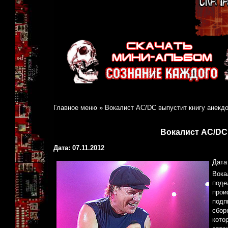
Главное меню
»
Вокалист AC/DC выпустит книгу анекд
Вокалист AC/DC
Дата: 07.11.2012
Дата
Вока
поде
прои
подп
сбор
кото