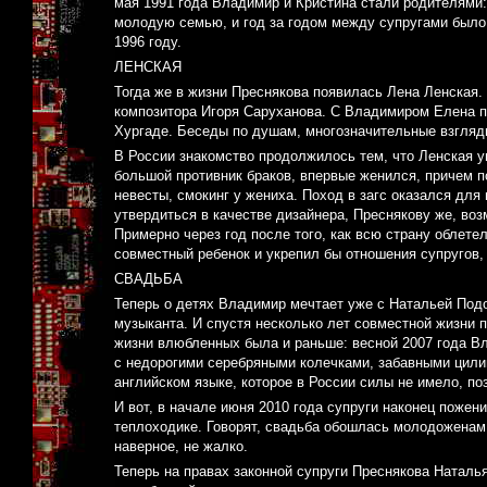
мая 1991 года Владимир и Кристина стали родителями:
молодую семью, и год за годом между супругами было
1996 году.
ЛЕНСКАЯ
Тогда же в жизни Преснякова появилась Лена Ленская.
композитора Игоря Саруханова. С Владимиром Елена п
Хургаде. Беседы по душам, многозначительные взгля
В России знакомство продолжилось тем, что Ленская у
большой противник браков, впервые женился, причем п
невесты, смокинг у жениха. Поход в загс оказался для
утвердиться в качестве дизайнера, Преснякову же, во
Примерно через год после того, как всю страну облете
совместный ребенок и укрепил бы отношения супругов,
СВАДЬБА
Теперь о детях Владимир мечтает уже с Натальей Под
музыканта. И спустя несколько лет совместной жизни п
жизни влюбленных была и раньше: весной 2007 года В
с недорогими серебряными колечками, забавными цилин
английском языке, которое в России силы не имело, п
И вот, в начале июня 2010 года супруги наконец пожен
теплоходике. Говорят, свадьба обошлась молодоженам 
наверное, не жалко.
Теперь на правах законной супруги Преснякова Наталья