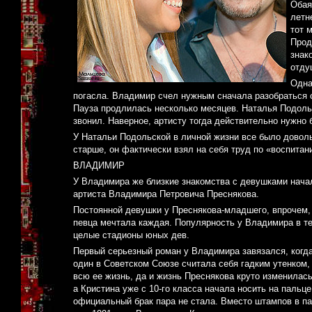
Обая
летн
тот 
Прод
знак
отду
Одна
погасла. Владимир счел нужным сначала разобраться 
Пауза продлилась несколько месяцев. Наталья Подоль
звонил. Наверное, артисту тогда действительно нужно 
У Натальи Подольской в личной жизни все было доволь
старше, он фактически взял на себя труд по «воспитан
ВЛАДИМИР
У Владимира же близкие знакомства с девушками начал
артиста Владимира Петровича Преснякова.
Постоянной девушки у Преснякова-младшего, впрочем, н
певца мечтала каждая. Популярность у Владимира в т
целые стадионы юных дев.
Первый серьезный роман у Владимира завязался, когда
один в Советском Союзе считала себя гадким утенком,
всю ее жизнь, да и жизнь Преснякова круто изменилас
а Кристина уже с 10-го класса начала носить на пальц
официальный брак пара не стала. Вместо штампов в паспо