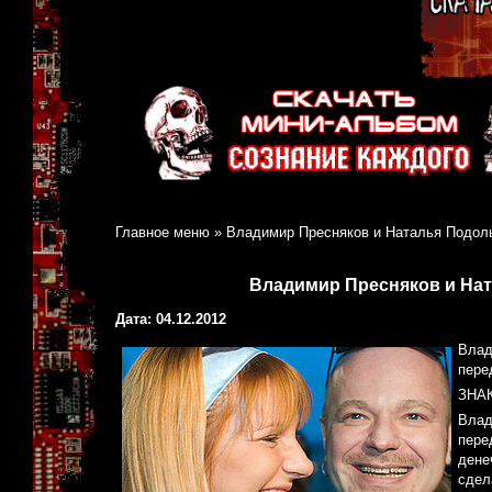
Главное меню
»
Владимир Пресняков и Наталья Подоль
Владимир Пресняков и Нат
Дата: 04.12.2012
Влад
пере
ЗНА
Влад
пере
дене
сдел