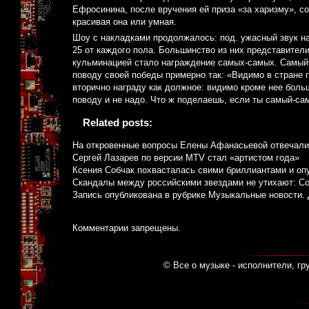
Ефросинина, после вручения ей приза «за харизму», с
красивая она или умная.
Шоу с накладками продолжалось: под. ужасный звук на
25 от каждого пола. Большинство из них представител
кульминацией стало награждение самых-самых. Самый 
поводу своей победы примерно так: «Видимо в стране г
вторично награду как должное: видимо кроме нее больш
поводу и не надо. Что ж поделаешь, если ты самый-са
Related posts:
На откровенные вопросы Елены Афанасьевой отвечали
Сергей Лазарев по версии MTV стал «артистом года»
Ксения Собчак похвасталась свими бриллиантами и оп
Скандалы между российскими звездами не утихают: С
Запись опубликована в рубрике
Музыкальные новости
.
Комментарии запрещены.
© Все о музыке - исполнители, гр