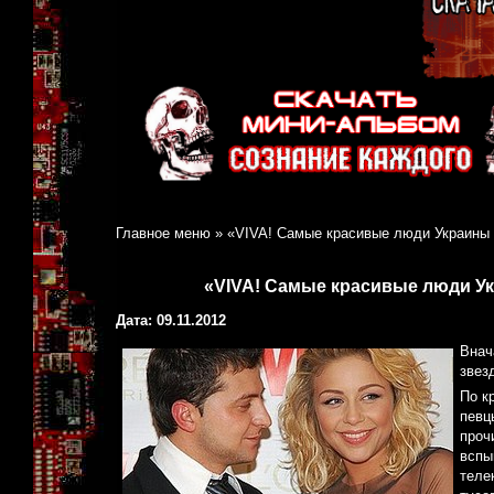
Главное меню
»
«VIVA! Самые красивые люди Украины
«VIVA! Самые красивые люди У
Дата: 09.11.2012
Внач
звез
По к
певц
проч
вспы
теле