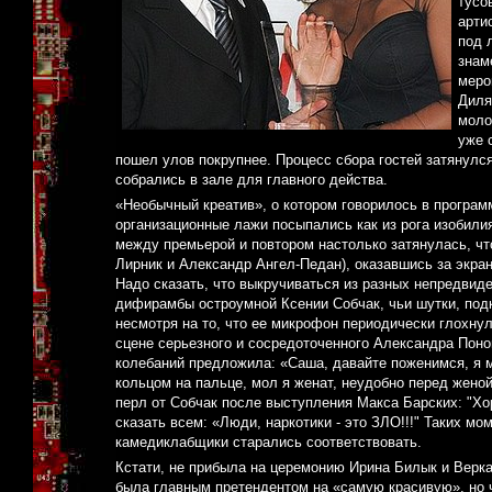
тусо
арти
под 
знам
меро
Диля
моло
уже 
пошел улов покрупнее. Процесс сбора гостей затянулся
собрались в зале для главного действа.
«Необычный креатив», о котором говорилось в програм
организационные лажи посыпались как из рога изобили
между премьерой и повтором настолько затянулась, чт
Лирник и Александр Ангел-Педан), оказавшись за экран
Надо сказать, что выкручиваться из разных непредвиде
дифирамбы остроумной Ксении Собчак, чьи шутки, подк
несмотря на то, что ее микрофон периодически глохнул
сцене серьезного и сосредоточенного Александра Поно
колебаний предложила: «Саша, давайте поженимся, я м
кольцом на пальце, мол я женат, неудобно перед женой
перл от Собчак после выступления Макса Барских: "Хор
сказать всем: «Люди, наркотики - это ЗЛО!!!" Таких мо
камедиклабщики старались соответствовать.
Кстати, не прибыла на церемонию Ирина Билык и Верка
была главным претендентом на «самую красивую», но ч