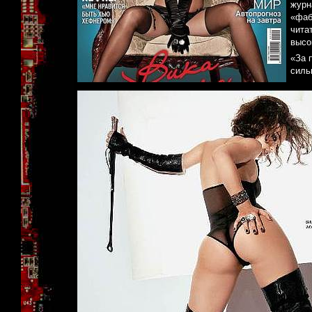
журн
«фаб
чита
высо
«За 
силь