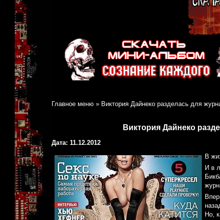
Главное меню
»
Виктория Дайнеко разделась для журна
Виктория Дайнеко разде
Дата: 11.12.2012
В жи
И в 
Бикб
журн
Впер
наза
Но, 