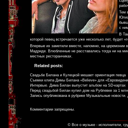
сцен
рабо
Тем 
Юлиа
бывш
с ни
В Та
которой певец встречается уже несколько лет, будет «
Впервые их заметили вместе, напомню, на церемонии в
Мадриде. Влюбленные не расставались тогда ни на мин
местных ресторанчиках.
Related posts:
Свадьбе Билана и Кулецкой мешает ориентация певца
Съемки клипа Димы Билана «Believe» для «Евровиден
Интервью. Дима Билан выпустит альбом на SD-картах
Перед свадьбой Билан купил дом на Рублевке за 1 млн.
Запись опубликована в рубрике
Музыкальные новости
.
Комментарии запрещены.
© Все о музыке - исполнители, гр