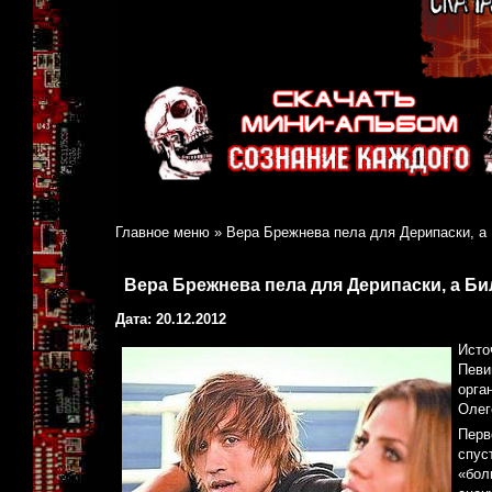
Главное меню
»
Вера Брежнева пела для Дерипаски, а
Вера Брежнева пела для Дерипаски, а Б
Дата: 20.12.2012
Исто
Певи
орга
Олег
Перв
спус
«бол