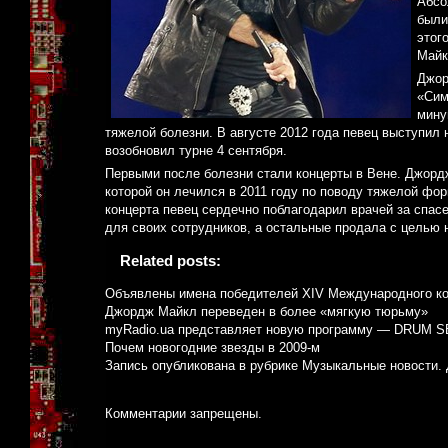
Абсо
были
этог
Майк
Джор
«Сим
мину
тяжелой болезни. В августе 2012 года певец выступил
возобновил турне 4 сентября.
Первыми после болезни стали концерты в Вене. Джорд
которой он лечился в 2011 году по поводу тяжелой фо
концерта певец сердечно поблагодарил врачей за спас
для своих сотрудников, а остальные продала с целью 
Related posts:
Объявлены имена победителей XIV Международного ко
Джордж Майкл переведен в более «мягкую тюрьму»
myRadio.ua представляет новую программу — DRUM 
Почем новогодние звезды в 2009-м
Запись опубликована в рубрике
Музыкальные новости
.
Комментарии запрещены.