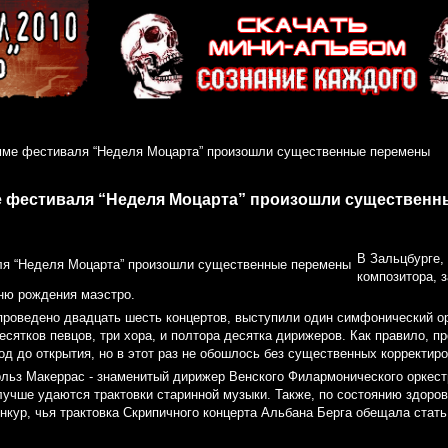
мме фестиваля “Неделя Моцарта” произошли существенные перемены
 фестиваля “Неделя Моцарта” произошли существен
В Зальцбурге,
композитора, 
ню рождения маэстро.
проведено двадцать шесть концертов, выступили один симфонический о
есятков певцов, три хора, и полтора десятка дирижеров. Как правило, 
од до открытия, но в этот раз не обошлось без существенных корректиро
льз Макеррас - знаменитый дирижер Венского Филармонического оркест
лучше удаются трактовки старинной музыки. Также, по состоянию здоров
нкур, чья трактовка Скрипичного концерта Альбана Берга обещала стат