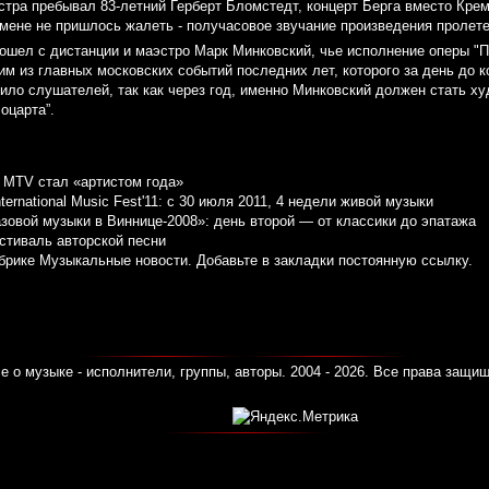
стра пребывал 83-летний Герберт Бломстедт, концерт Берга вместо Кре
амене не пришлось жалеть - получасовое звучание произведения пролет
сошел с дистанции и маэстро Марк Минковский, чье исполнение оперы "
им из главных московских событий последних лет, которого за день до 
зило слушателей, так как через год, именно Минковский должен стать 
оцарта”.
и MTV стал «артистом года»
ternational Music Fest'11: c 30 июля 2011, 4 недели живой музыки
овой музыки в Виннице-2008»: день второй — от классики до эпатажа
стиваль авторской песни
убрике
Музыкальные новости
. Добавьте в закладки
постоянную ссылку
.
е о музыке - исполнители, группы, авторы. 2004 - 2026. Все права защи