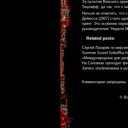
За пультом Венского орке
Тецлафф, да так, что о з
Нельзя не отметить, что 
Дебюсси (2007) стало одн
грипп. Это особенно пора
руководителем “Недели М
Related posts:
Сергей Лазарев по верси
Summer Sound Griboffka In
«Международные дни джаз
На Соловках проходит фе
Запись опубликована в р
Комментарии запрещены.
© Вс