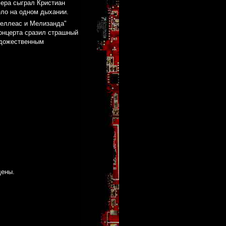
мера сыграл Кристиан
ело на одном дыхании.
Пеллеас и Мелизанда"
концерта сразил страшный
художественным
щены.