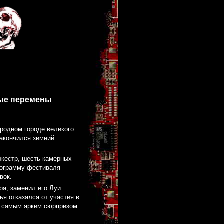
ные перемены
 родном городе великого
закончился зимний
ркестр, шесть камерных
программу фестиваля
вок.
ра, заменил его Луи
ья отказался от участия в
ь самым ярким сюрпризом