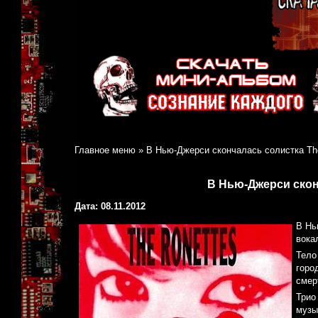
Главное меню
»
В Нью-Джерси скончалась солистка Th
В Нью-Джерси скон
Дата: 08.11.2012
В Нь
вока
Тело
горо
смер
Трио
музы