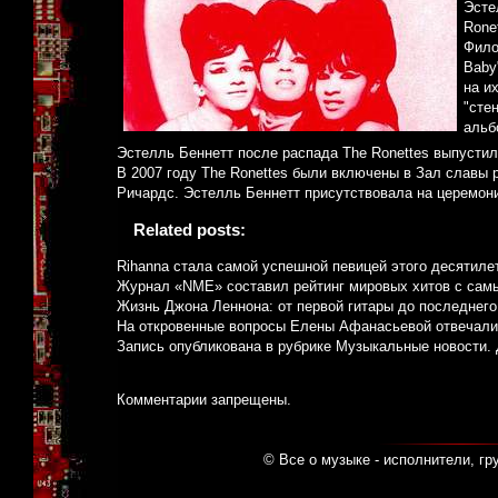
Эсте
Rone
Фило
Baby"
на и
"сте
альб
Эстелль Беннетт после распада The Ronettes выпустил
В 2007 году The Ronettes были включены в Зал славы р
Ричардс. Эстелль Беннетт присутствовала на церемони
Related posts:
Rihanna стала самой успешной певицей этого десятиле
Журнал «NME» составил рейтинг мировых хитов с сам
Жизнь Джона Леннона: от первой гитары до последнего
На откровенные вопросы Елены Афанасьевой отвечали
Запись опубликована в рубрике
Музыкальные новости
.
Комментарии запрещены.
© Все о музыке - исполнители, гр