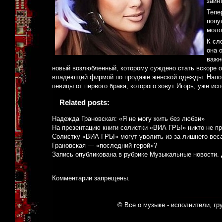
заин
Тепе
попу
моло
К сл
она 
важн
новый возлюбленный, которому суждено стать вскоре 
владеющий фирмой по продаже женской одежды. Напомн
певицы от первого брака, которого зовут Игорь, уже ис
Related posts:
Надежда Грановская: «Я не могу жить без любви»
На презентацию книги солистки «ВИА ГРЫ» никто не п
Солистку «ВИА ГРЫ» могут уволить из-за лишнего вес
Грановская — «последний герой»?
Запись опубликована в рубрике
Музыкальные новости
.
Комментарии запрещены.
© Все о музыке - исполнители, гр