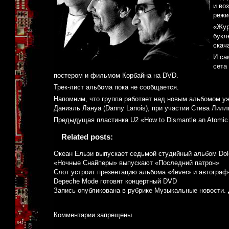
и во
режи
«Жур
букл
скач
И са
сета
постером и фильмом Корбайна на DVD.
Трек-лист альбома пока не сообщается.
Напомним, что группа работает над новым альбомом уж
Даниэль Лануа (Danny Lanois), при участии Стива Лиллиу
Предыдущая пластинка U2 «How to Dismantle an Atomic
Related posts:
Океан Ельзи выпускает седьмой студийный альбом Dolc
«Ночные Снайперы» выпускают «Последний патрон»
Слот устроит презентацию альбома «4ever» и автограф
Depeche Mode готовят концертный DVD
Запись опубликована в рубрике
Музыкальные новости
.
Комментарии запрещены.