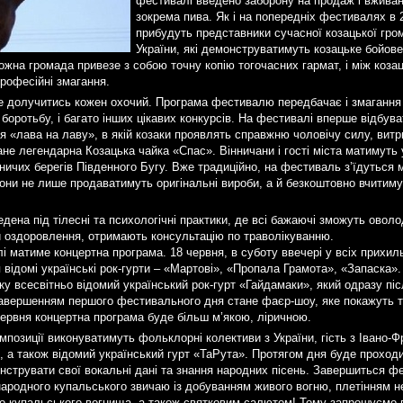
фестивалі введено заборону на продаж і вживан
зокрема пива. Як і на попередніх фестивалях в 
прибудуть представники сучасної козацької гром
України, які демонструватимуть козацьке бойове
Кожна громада привезе з собою точну копію тогочасних гармат, і між коза
рофесійні змагання.
е долучитись кожен охочий. Програма фестивалю передбачає і змагання з
 боротьбу, і багато інших цікавих конкурсів. На фестивалі вперше відбув
я «лава на лаву», в якій козаки проявлять справжню чоловічу силу, витр
е легендарна Козацька чайка «Спас». Вінничани і гості міста матимуть
ичих берегів Південного Бугу. Вже традиційно, на фестиваль з’їдуться 
 Вони не лише продаватимуть оригінальні вироби, а й безкоштовно вчити
дена під тілесні та психологічні практики, де всі бажаючі зможуть оволо
и оздоровлення, отримають консультацію по траволікуванню.
 матиме концертна програма. 18 червня, в суботу ввечері у всіх прихил
я відомі українські рок-гурти – «Мартові», «Пропала Грамота», «Запаска». 
у всесвітньо відомий український рок-гурт «Гайдамаки», який одразу піс
вершенням першого фестивального дня стане фаєр-шоу, яке покажуть те
червня концертна програма буде більш м’якою, ліричною.
мпозиції виконуватимуть фольклорні колективи з України, гість з Івано-Фр
 а також відомий український гурт «ТаРута». Протягом дня буде проходит
струвати свої вокальні дані та знання народних пісень. Завершиться ф
народного купальського звичаю із добуванням живого вогню, плетінням н
ло купальського вогнища, а також святковим салютом! Тому запрошуємо в