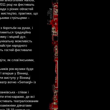
ня алкогольних напоїв,
2011 році на фестиваль
ади з різних областей
 мистецтво, практики, що
цькими стрільцями –
 боротьби на руках, і
атиметься традиційна
имку і міцний дух.
 унікальну можливість
майстри народного
муть гостей фестивалю
діти, як слов’янськими,
ьників рок-музики буде
І вперше у Вінниці,
ля виступу у Вінниці
атр вогню «Semargl» із
анківська - співак і
и етно-караоке, де всі
естиваль театралізованим
езаміжніми дівчатами
сіх 18-19 червня на