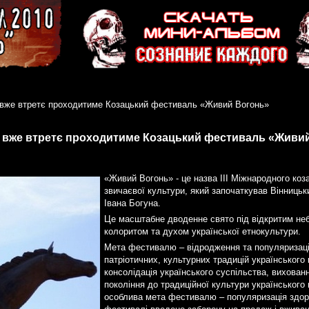
і вже втретє проходитиме Козацький фестиваль «Живий Вогонь»
і вже втретє проходитиме Козацький фестиваль «Живи
«Живий Вогонь» - це назва ІІІ Міжнародного ко
звичаєвої культури, який започаткував Вінницьк
Івана Богуна.
Це масштабне дводенне свято під відкритим не
колоритом та духом української етнокультури.
Мета фестивалю – відродження та популяризаці
патріотичних, культурних традицій українського 
консолідація українського суспільства, вихован
покоління до традиційної культури українського 
особлива мета фестивалю – популяризація здор