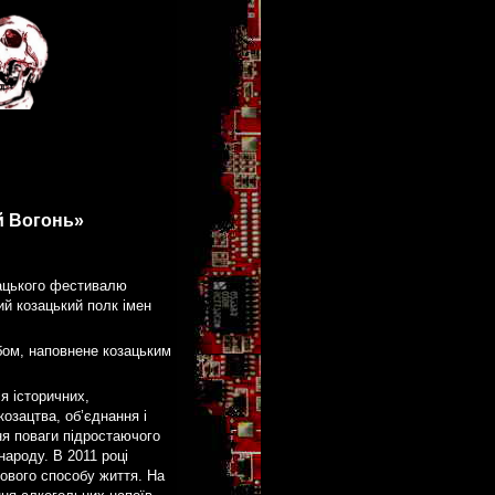
й Вогонь»
зацького фестивалю
ий козацький полк імен
бом, наповнене козацьким
я історичних,
козацтва, об’єднання і
ня поваги підростаючого
народу. В 2011 році
ового способу життя. На