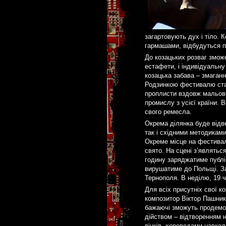
загартовують дух і тіло. 
гармашами, відбудуться п
До козацьких розваг змож
естафети, і індивідуальну
козацька забава – змаганн
Родзинкою фестивалю стан
проплисти вздовж мальовн
промислу з усієї країни.
свого ремесла.
Окрема ділянка буде відве
так і східними методикам
Окреме місце на фестивалі
свято. На сцені з’являтьс
годину заряджатиме публік
вирушатиме до Польщі. За
Тернополя. В неділю, 19 
Для всіх присутніх свої ко
композитор Віктор Пашник,
бажаючі зможуть продемон
дійством – відтворенням 
вінків, хороводами навко