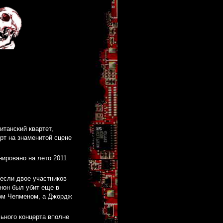
танский квартет,
рт на знаменитой сцене
нировано на лето 2011
 если двое участников
нон был убит еще в
ом Чепменом, а Джордж
ьного концерта вполне