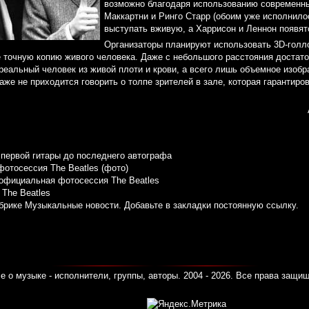
возможно благодаря использованию современны
Маккартни и Ринго Старр (обоим уже исполнилос
выступать вживую, а Харрисон и Леннон появят
Организаторы планируют использовать 3D-голл
 точную копию живого человека. Даже с небольшого расстояния достато
реальный человек из живой плоти и крови, а всего лишь объемное изобр
е не приходится говорить о толпе зрителей в зале, которая гарантиро
 первой гитары до последнего автографа
отосессия The Beatles (фото)
официальная фотосессия The Beatles
The Beatles
убрике
Музыкальные новости
. Добавьте в закладки
постоянную ссылку
.
е о музыке - исполнители, группы, авторы. 2004 - 2026. Все права защи