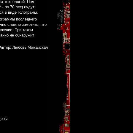
х технологий. Пол
ь по 70 лет) будут
ся в виде голограмм.
ограммы последнего
чно сложно заметить, что
ажение. При таком
ванно не обнаружит
Автор: Любовь Можайская
щены.