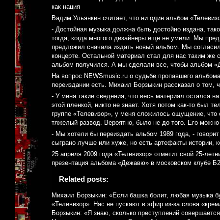
как нация
Вадим Ульянкин считает, что ни один альбом «Телевиз
- Достойная музыка должна быть достойно издана, так
тогда, когда многого дизайнеры еще не умели. Мы пред
предложил сначала издать новый альбом. Мы согласили
концерте. Остальной материал стал для нас таким же 
альбом получился. А мы сделали все, чтобы альбом «
На вопрос NEWSmusic.ru о судьбе пропавшего альбома
переиздании есть. Михаил Борзыкин рассказал о том, ч
- У меня такие сведения, что весь материал остался н
этой пленкой, никто не знает. Хотя потом как-то был т
группе «Телевизор», у меня сложилось ощущение, что
тяжелый развод. Вероятно, было не до того. Его можно
- Мы хотели бы переиздать альбом 1989 года, - говорит
сыграно лучше или хуже, но есть артефакты истории, 
25 апреля 2009 года «Телевизор» отметит свой 25-летн
презентация альбома «Дежавю» в московском клубе Б2
Related posts:
Михаил Борзыкин: «Если башка болит, любая музыка б
«Телевизор»: Нас не пускают в эфир из-за слова «кре
Борзыкин: «Я знаю, сколько преступлений совершаетс