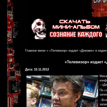
Главное меню
»
«Телевизор» издает «Дежавю» и надее
«Телевизор» издает 
Дата: 10.11.2012
Миха
конф
- «Д
По с
запи
- Вс
запи