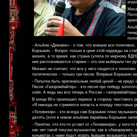
игра
Миха
Почт
аран
Альб
гене
полн
- Альбом «Дежавю» - о том, что внешне все позитивно,
Борзыкин. - Вопрос только в цене этой надежды на ста
жизнях, в то время, как страна гуляла по мирному ВДНХ
нее расплачиваются старики – это они выбирали тех ру
Михаил не считает, что все у него сводится к политик
политических – только три песни. Впервые Борзыкин за
- Попытка быть оригинальным любой ценой – не кредо «Т
Песня «Газпромбайтер» - это песня про победу золотого
себя. А ведь мы все теперь в России – газпромбайтеры
В конце 80-х произошел перекос в сторону текстового 
«Я никогда не стремился попасть в плеяду текстовых р
«Телевизор» - это всегда сам Борзыкин плюс музыканты
десять (хотя в новом альбоме барабаны Борзыкин запи
- Понятно, что кто-то устает от «Телевизора», у кого-т
нас нет такой текучки музыкантов, как в «Аквариуме»,
концертах с нами будут играть бывшие музыканты «Тел