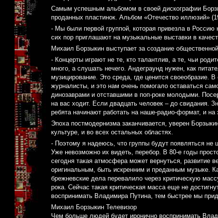
Самым успешным альбомом в своей дискографии Борзык
проданных пластинок. Альбом «Отечество иллюзий» (19
- Мы были первой группой, которая привезла в Россию
сих пор приглашают на музыкальные выставки в качест
Михаил Борзыкин выступает за создание общественно
- Концерты играют не те, кто талантлив, а те, чьи род
много, а слушать нечего. Андеграунд нужен, как пита
музицирование. Это среда, где ценится своеобразие. В 
журналисты, и это нам очень помогало оставаться са
динозаврами и отставшими в поп-роке молодыми. Посе
на вас ходит. Если двадцать человек – до свидания. З
ребята начинают работать на наше-радио-формат, и на 
Эпоха постмодернизма заканчивается, уверен Борзыкин,
культуре, и во всех остальных областях.
- Поэтому я надеюсь, что группы будут появляться не ц
Уже невозможно их видеть, перебор. В 80-е годы прост
сегодня такая атмосфера может вернуться, развитие в
оригинальным, быть искренним и преданным музыке. 
брежневские дела перевалило через критическую массу
рока. Сейчас такая критическая масса еще не достигну
воспринимать Владимира Путина, тем быстрее мы прид
Михаил Борзыкин Телевизор
Чем больше людей будет иронично воспринимать Влад