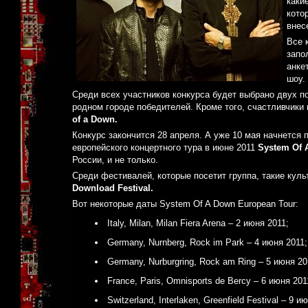
каки
кото
внес
Все 
запо
анке
шоу.
Среди всех участников конкурса будет выбрано двух по
родном городе победителей. Кроме того, счастливчики
of a Down.
Конкурс закончится 28 апреля. А уже 10 мая начнется 
европейского концертного тура в июне 2011
System Of 
России, и не только.
Среди фестивалей, которые посетит группа, такие кул
Download Festival.
Вот некоторые даты System Of A Down European Tour:
Italy, Milan, Milan Fiera Arena – 2 июня 2011;
Germany, Nurnberg, Rock im Park – 4 июня 2011;
Germany, Nurburgring, Rock am Ring – 5 июня 20
France, Paris, Omnisports de Bercy – 6 июня 201
Switzerland, Interlaken, Greenfield Festival – 9 и