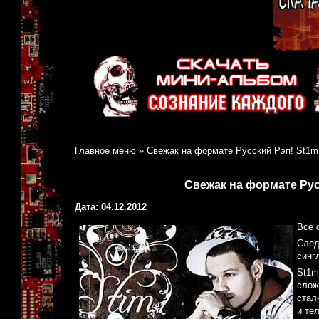
Главное меню
»
Свежак на формате Русский Рэп! St1m
Свежак на формате Рус
Дата: 04.12.2012
Всё 
След
синг
St1m
слож
стал
и те