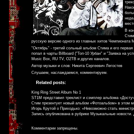
трек
Нако
боль
неде
мест
В ко
Стим
русскую версию одного из главных хитов Чемпионата Ми
"Октябрь" - третий сольный альбом Стима и его первая
попал в чарты Billboard ("Топ-10 Урбан" и "Заявка на у
Music Box, RU TV, О2ТВ и других каналов.
Автор музыки и слов: Никита Сергеевич Легостев
Слушаем, наслаждаемся, комментируем.
Related posts:
King Ring Street Album No 1
ST1M представил треклист и сэмплер альбома «Достуч
Стим презентует новый альбом «Фотоальбом» в этом м
Игорь Крутой о Приходько: «Невозможно стать минист
Запись опубликована в рубрике
Музыкальные новости
.
Комментарии запрещены.