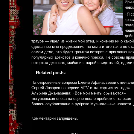
Ирин
невз
«Я с
крас
пода
наше
дейс
трауре — ушел из жизни мой отец, и конечно ни о какой
сделанное мне предложение, но мы в итоге так и не ста
самом деле, это будет громкая история с приглашением
популярных артистов и конечно пресса. Не совсем пра
потертых джинсах, майке и с парой свидетелей, вдали 
Related posts:
На откровенные вопросы Елены Афанасьевой отвечали
Сергей Лазарев по версии MTV стал «артистом года»
Альбина Джанабаева: «Все мои мечты сбываются»
Богушевская снова на сцене после проблем с голосом
Запись опубликована в рубрике
Музыкальные новости
.
Комментарии запрещены.