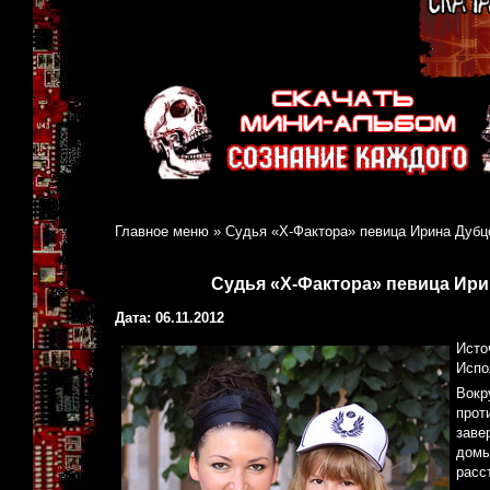
Главное меню
»
Судья «Х-Фактора» певица Ирина Дубц
Судья «Х-Фактора» певица Ири
Дата: 06.11.2012
Источ
Испо
Вокр
прот
заве
домы
расс