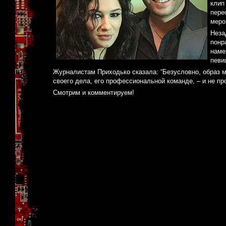
клип
пере
меро
Неза
понр
наме
певи
Журналистам Приходько сказала: “Безусловно, образ м
своего дела, его профессиональной команде, – и не пр
Смотрим и комментируем!