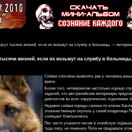
пасут тысячи жизней, если их возьмут на службу в больницы, — ветерин
тысячи жизней, если их возьмут на службу в больниц
Собаки способны выявлять рак у человека рань
врачи.
Более того, четвероногие настолько хорошо сп
задачей, что австралийские ветеринары предлаг
диагностов во всех хирургических отделениях б
Недавно собака породы салюки по кличке Касп
злокачественную опухоль у своей владелицы П
сообщает Компьюлента.
Пес часто утыкался носом в хозяйскую подмышк
туда лапу, но поначалу Пола не придавала этом