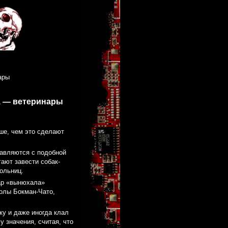
ары
ы, — ветеринары
ше, чем это сделают
равляются с подобной
ают завести собак-
ольниц.
ар «вынюхала»
олы Бокман-Чато,
у и даже иногда клал
у значения, считая, что