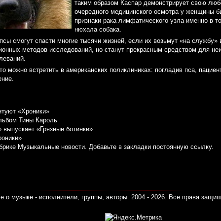
таким образом Каспар демонстрирует свою люб
очередного медицинского осмотра у женщины б
признаки рака лимфатического узла именно в то
нюхала собака.
псы смогут спасти многие тысячи жизней, если их возьмут «на службу» 
ионных методов исследований, но станут прекрасным средством для не
леваний.
сто можно встретить в американских поликлиниках: погладив пса, пациент
ение.
нтуют «Хроники»
льбом Тины Кароль
» выпускает «Грязные ботинки»
роники»
убрике
Музыкальные новости
. Добавьте в закладки
постоянную ссылку
.
е о музыке - исполнители, группы, авторы. 2004 - 2026. Все права защи