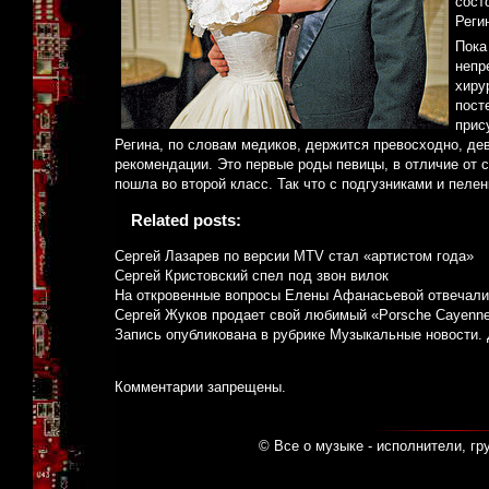
сост
Реги
Пока
непр
хиру
пост
прис
Регина, по словам медиков, держится превосходно, де
рекомендации. Это первые роды певицы, в отличие от су
пошла во второй класс. Так что с подгузниками и пел
Related posts:
Сергей Лазарев по версии MTV стал «артистом года»
Сергей Кристовский спел под звон вилок
На откровенные вопросы Елены Афанасьевой отвечали
Сергей Жуков продает свой любимый «Porsche Cayenn
Запись опубликована в рубрике
Музыкальные новости
.
Комментарии запрещены.
© Все о музыке - исполнители, гр