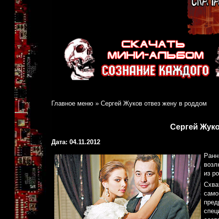
Главное меню
»
Сергей Жуков отвез жену в роддом
Сергей Жуко
Дата: 04.11.2012
Ранн
возл
из р
Схва
само
пред
спец