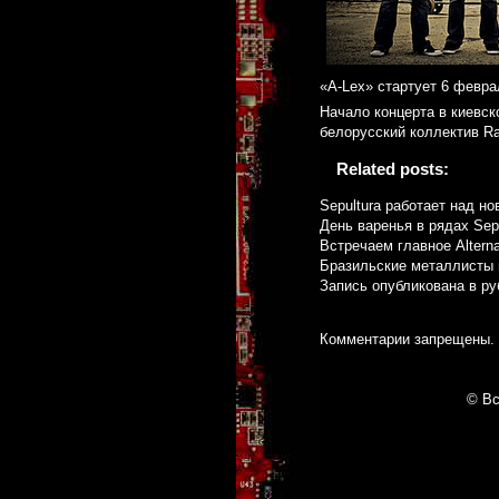
«A-Lex» стартует 6 февра
Начало концерта в киевско
белорусский коллектив Ra
Related posts:
Sepultura работает над н
День варенья в рядах Sepu
Встречаем главное Alterna
Бразильские металлисты и
Запись опубликована в р
Комментарии запрещены.
© Вс