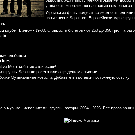
радостью ждут выступления в Украине, поскольк
у них есть многочисленная армия поклонников.
Украинские фэны получат возможность одними 
новые песни Sepultura. Европейское турне груп
ля.
м клубе «Бинго» - 19-00. Стоимость билетов - от 250 до 350 грн. На раз
sta.
овым альбомом
ltura
tive Metal событие этой осени!
з группы Sepultura рассказали о грядущем альбоме
убрике
Музыкальные новости
. Добавьте в закладки
постоянную ссылку
.
е о музыке - исполнители, группы, авторы. 2004 - 2026. Все права защи