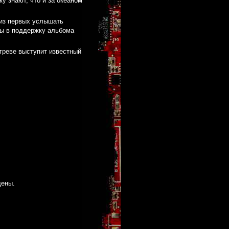
у знают, что и за океаном
из первых услышать
пы в поддержку альбома
огреве выступит известный
щены.