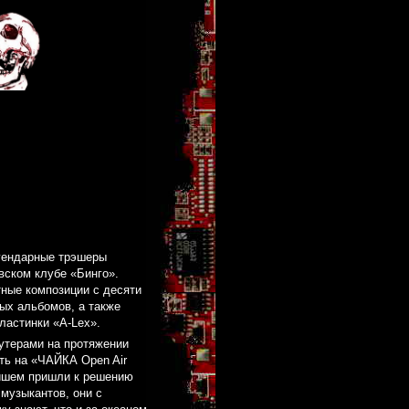
егендарные трэшеры
евском клубе «Бинго».
ные композиции с десяти
ых альбомов, а также
ластинки «A-Lex».
утерами на протяжении
ть на «ЧАЙКА Open Air
ейшем пришли к решению
музыкантов, они с