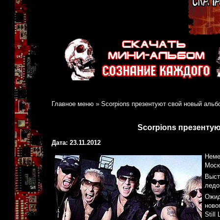
Главное меню
»
Scorpions презентуют свой новый альб
Scorpions презенту
Дата: 23.11.2012
Неме
Моск
Выст
ледо
Ожид
ново
Still