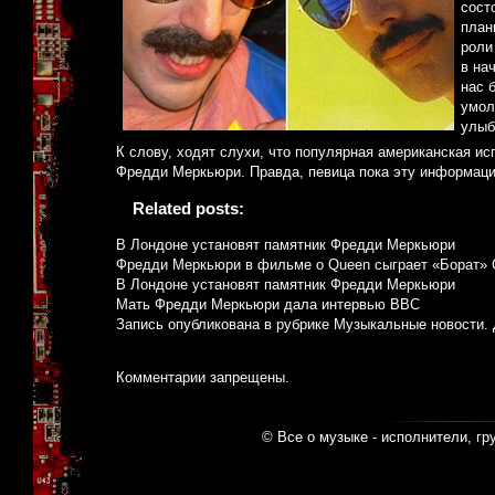
сост
план
роли
в на
нас 
умол
улыб
К слову, ходят слухи, что популярная американская и
Фредди Меркьюри. Правда, певица пока эту информаци
Related posts:
В Лондоне установят памятник Фредди Меркьюри
Фредди Меркьюри в фильме о Queen сыграет «Борат» 
В Лондоне установят памятник Фредди Меркьюри
Мать Фредди Меркьюри дала интервью BBC
Запись опубликована в рубрике
Музыкальные новости
.
Комментарии запрещены.
© Все о музыке - исполнители, гр