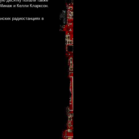
чшую десятку попали также
и Минаж и Келли Кларксон.
нских радиостанциях в