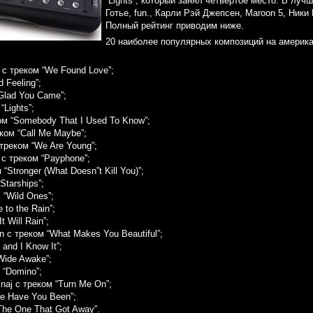
“Lights”, который занял четвёртое место. В лу
Готье, fun., Карли Рэй Джепсен, Maroon 5, Ник
Полный рейтинг приводим ниже.
20 наиболее популярных композиций на америка
s с треком “We Found Love”;
 Feeling”;
Glad You Came”;
“Lights”;
ом “Somebody That I Used To Know”;
еком “Call Me Maybe”;
 треком “We Are Young”;
 с треком “Payphone”;
 “Stronger (What Doesn”t Kill You)”;
Starships”;
 “Wild Ones”;
 to the Rain”;
 Will Rain”;
n с треком “What Makes You Beautiful”;
and I Know It”;
Wide Awake”;
 “Domino”;
inaj с треком “Turn Me On”;
e Have You Been”;
The One That Got Away”.