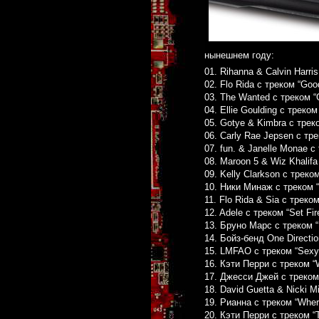
нынешнем году:
01. Rihanna & Calvin Harri
02. Flo Rida с треком “Good
03. The Wanted с треком “
04. Ellie Goulding с треком 
05. Gotye & Kimbra с трек
06. Carly Rae Jepsen с тр
07. fun. & Janelle Monae с
08. Maroon 5 & Wiz Khalifa
09. Kelly Clarkson с треком
10. Ники Минаж с треком “
11. Flo Rida & Sia с треком
12. Adele с треком “Set Fire
13. Бруно Марс с треком “It
14. Бойз-бенд One Directio
15. LMFAO с треком “Sexy 
16. Кэти Перри с треком “
17. Джесси Джей с треком
18. David Guetta & Nicki M
19. Рианна с треком “Wher
20. Кэти Перри с треком “