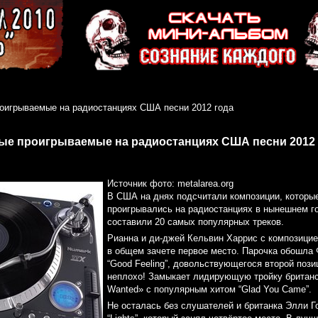
оигрываемые на радиостанциях США песни 2012 года
ые проигрываемые на радиостанциях США песни 2012 
Источник фото: metalarea.org
В США на днях подсчитали композиции, которы
проигрывались на радиостанциях в нынешнем го
составили 20 самых популярных треков.
Рианна и ди-джей Кельвин Харрис с композицие
в общем зачете первое место. Парочка обошла 
“Good Feeling”, довольствующегося второй пози
неплохо! Замыкает лидирующую тройку британс
Wanted» с популярным хитом “Glad You Came”.
Не осталась без слушателей и британка Элли Г