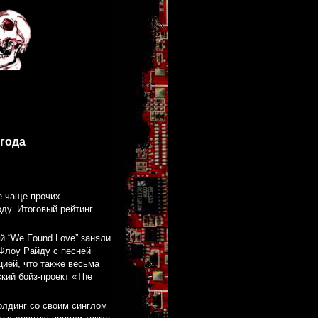
года
е чаще прочих
ду. Итоговый рейтинг
й “We Found Love” заняли
Флоу Райду с песней
цией, что также весьма
кий бойз-проект «The
олдинг со своим синглом