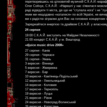
перетворившись на цілковитий музичній С.К.А.Й.-мараф
Олег Собчук, С.К.А.Й.: «Нарешті у нас з'явилася можлив
раді відвідати ті міста, де ще не "ступала нога" і не "л
яким ми нещодавно «каталися» по всій Україні, не ви
ми з радістю зіграємо для Вас на головних концертних
Заряджайтеся енергією та драйвом С.К.А.Й. у власному
24 серпня
19:00 С.К.А.Й. виступить на Майдані Незалежності
21:00 концерт С.К.А.Й. у м. Вишгород
«djuice music drive 2008»
27 серпня - Канів
29 серпня - Черкаси
31 серпня - Умань
3 вересня - Вінниця
5 вересня - Жмеринка
7 вересня - Бар
10 вересня - Кам'янець-Подільський
12 вересня - Хмельницький
14 вересня - Коломия
17 вересня - Тернопіль
19 вересня - Луцьк
21 вересня - Рівне
24 вересня - Новоград-Волинський
26 вересня - Коростень