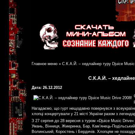
Главное меню
»
С.К.А.Й. – хедлайнер туру Djuice Music
С.К.А.Й. – хедлайне
Дата: 26.12.2012
Нагадаємо, що гурт нещодавно повернувся з всеукраїнс
хлопці концертували у 21 місті України разом з леген
З 27 серпня до 28 вересня з туром «Djuice Music Drive
Умань, Вінниця, Жмеринка, Бар, Кам’янець-Подільський
Волинський, Коростень і Бердичів. Хлопцям не позаздри