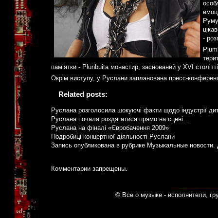
особ
емоц
Руму
ціка
- ро
Plum
терит
пам’ятки - Plunbuita монастир, заснований у XVI столітт
Окрім виступу, у Руслани запланована пресс-конференц
Related posts:
Руслана розголосила шокуючі факти щодо індустрії дитя
Руслана почала роздягатися прямо на сцені…
Руслана на фіналі «Євробачення 2009»
Подробиці концертної діяльності Руслани
Запись опубликована в рубрике
Музыкальные новости
.
Комментарии запрещены.
© Все о музыке - исполнители, гр