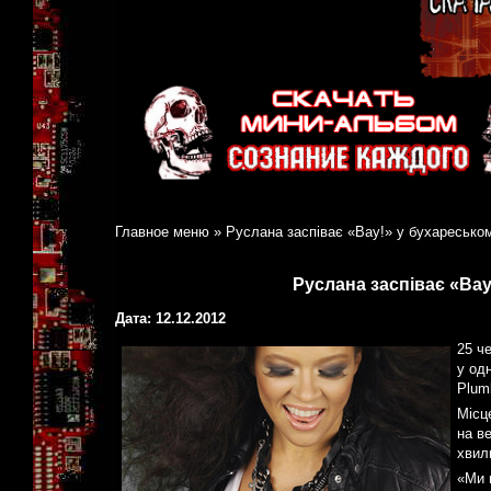
Главное меню
»
Руслана заспіває «Вау!» у бухареськом
Руслана заспіває «Вау
Дата: 12.12.2012
25 ч
у од
Plumb
Місц
на в
хвил
«Ми 