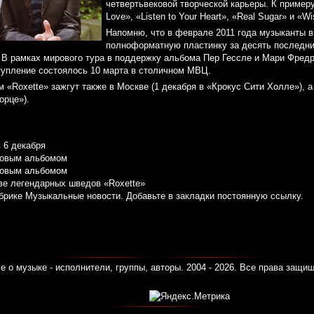
четвертьвековой творческой карьеры. К примеру
Love», «Listen to Your Heart», «Real Sugar» и «Wi
Напомню, что в феврале 2011 года музыканты 
полноформатную пластинку за десять последни
. В рамках мирового тура в поддержку альбома Пер Гессле и Мари Фред
тупление состоялось 10 марта в столичном МВЦ.
м «Roxette» зажгут также в Москве (1 декабря в «Крокус Сити Холле»), а
орце»).
в 6 декабря
новым альбомом
новым альбомом
ве легендарных шведов «Roxette»
убрике
Музыкальные новости
. Добавьте в закладки
постоянную ссылку
.
е о музыке - исполнители, группы, авторы. 2004 - 2026. Все права защи