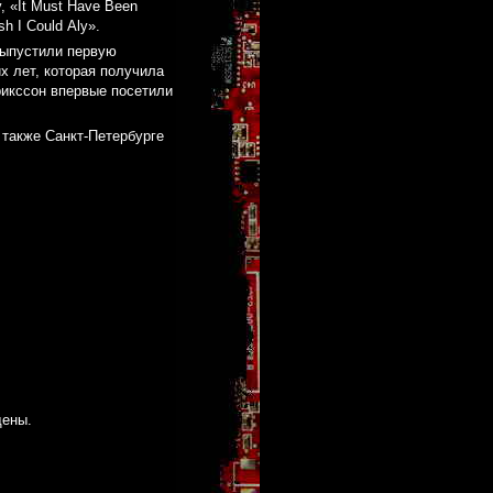
, «It Must Have Been
sh I Сould Аly».
выпустили первую
х лет, которая получила
рикссон впервые посетили
 также Санкт-Петербурге
щены.