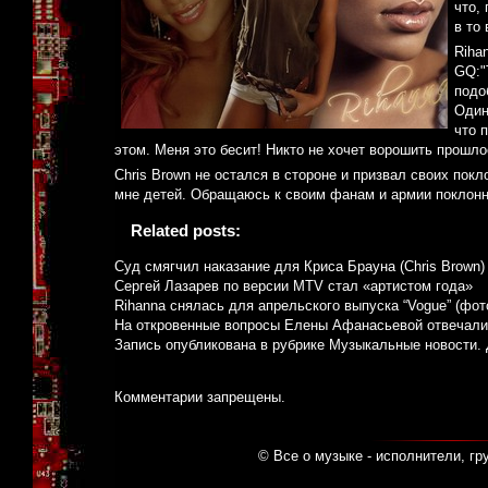
что,
в то
Riha
GQ:"
подо
Один
что 
этом. Меня это бесит! Никто не хочет ворошить прошлое
Chris Brown не остался в стороне и призвал своих по
мне детей. Обращаюсь к своим фанам и армии поклонни
Related posts:
Суд смягчил наказание для Криса Брауна (Chris Brown)
Сергей Лазарев по версии MTV стал «артистом года»
Rihanna снялась для апрельского выпуска “Vogue” (фот
На откровенные вопросы Елены Афанасьевой отвечали
Запись опубликована в рубрике
Музыкальные новости
.
Комментарии запрещены.
© Все о музыке - исполнители, гр