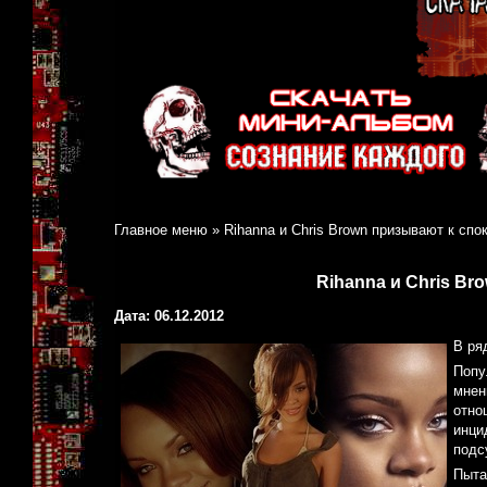
Главное меню
»
Rihanna и Chris Brown призывают к спо
Rihanna и Chris B
Дата: 06.12.2012
В ря
Попу
мнен
отно
инци
подс
Пыта