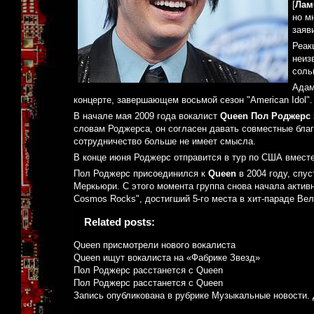
[
Лам
но м
заяв
Реак
неиз
соль
Адам
концерте, завершающем восьмой сезон "American Idol".
В начале мая 2009 года вокалист
Queen Пол Роджерс
словам Роджерса, он согласен давать совместные благ
сотрудничество больше не имеет смысла.
В конце июня Роджерс отправится в тур по США вмест
Пол Роджерс присоединился к
Queen
в 2004 году, спу
Меркьюри. С этого момента группа снова начала активн
Cosmos Rocks", достигший 5-го места в хит-параде Вел
Related posts:
Queen присмотрели нового вокалиста
Queen ищут вокалиста на «Фабрике Звезд»
Пол Роджерс расстанется с Queen
Пол Роджерс расстанется с Queen
Запись опубликована в рубрике
Музыкальные новости
.