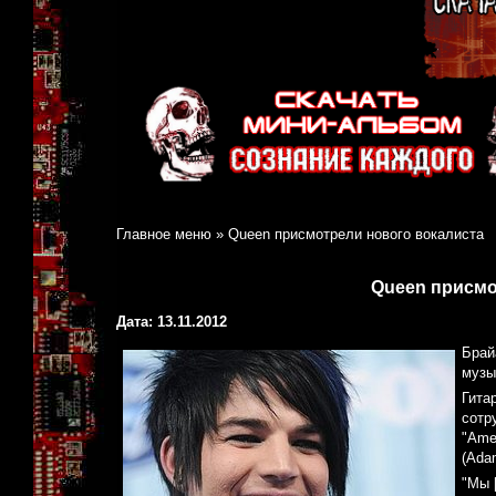
Главное меню
»
Queen присмотрели нового вокалиста
Queen присмо
Дата: 13.11.2012
Брай
музы
Гита
сотр
"Ame
(Ada
"Мы 