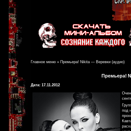
Главное меню
»
Премьера! Nikita — Веревки (аудио)
Премьера! Ni
Дата: 17.11.2012
Очен
сент
Груп
под 
прох
Кавт
расх