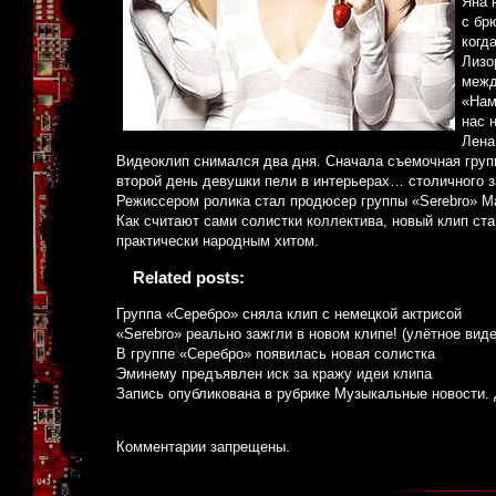
Яна 
с бр
когд
Лизо
межд
«Нам
нас 
Лена
Видеоклип снимался два дня. Сначала съемочная групп
второй день девушки пели в интерьерах… столичного з
Режиссером ролика стал продюсер группы «Serebro» Ма
Как считают сами солистки коллектива, новый клип ст
практически народным хитом.
Related posts:
Группа «Серебро» сняла клип с немецкой актрисой
«Serebro» реально зажгли в новом клипе! (улётное виде
В группе «Серебро» появилась новая солистка
Эминему предъявлен иск за кражу идеи клипа
Запись опубликована в рубрике
Музыкальные новости
.
Комментарии запрещены.