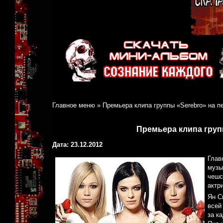
Главное меню
»
Премьера клипа группы «Serebro» на 
Премьера клипа груп
Дата: 23.12.2012
Глав
музы
чешс
актр
Ян С
всей
за к