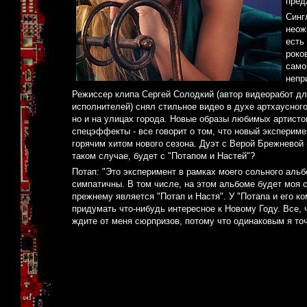
пред
Синг
неож
есть
роко
само
непр
Режиссер клипа Сергей Солодкий (автор видеоработ для
исполнителей) снял стильное видео в духе артхаусного
но и на улицах города. Новые образы любимых артист
спецэффекты - все говорит о том, что новый эксперим
горячим хитом нового сезона. Дуэт с Верой Брежневой 
таком случае, будет с "Потапом и Настей"?
Потап: "Это эксперимент в рамках моего сольного аль
симпатичны. В том числе, на этом альбоме будет моя 
прежнему является "Потап и Настя". У "Потапа и его к
придумать что-нибудь интересное к Новому Году. Все, 
ждите от меня сюрпризов, потому что одинаковым я точ