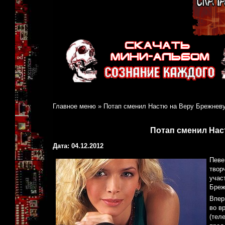
Главное меню
»
Потап сменил Настю на Веру Брежневу
Потап сменил Нас
Дата: 04.12.2012
Певе
твор
учас
Бреж
Впер
во в
(тел