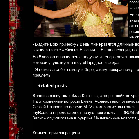
возв
«Нар
На с
знат
отго
расп
не с
- Видите мою прическу? Ведь мне нравятся длинные вол
заявила газете «Жизнь» Евгения. – Была операция, по
Но Власова справилась с недугом и теперь хочет помо
которой учувствует в шоу «Народная звезда».
- Я помогла себе, помогу и Зере, этому прекрасному, 
проблемы.
Related posts:
Власова знову полюбила Костюка, але розлюбила Бри
На откровенные вопросы Елены Афанасьевой отвечали
Сергей Лазарев по версии MTV стал «артистом года»
myRadio.ua представляет новую программу — DRUM 
Запись опубликована в рубрике
Музыкальные новости
.
Комментарии запрещены.