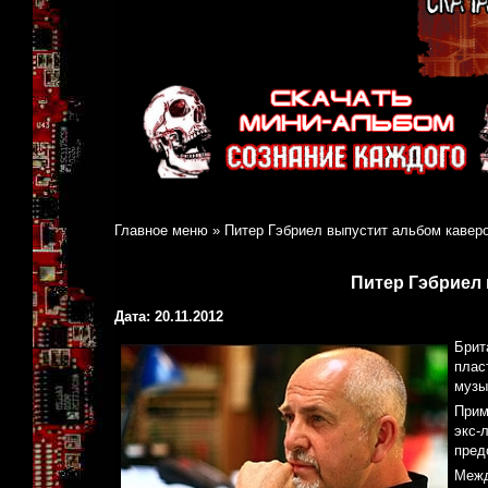
Главное меню
»
Питер Гэбриел выпустит альбом кавер
Питер Гэбриел
Дата: 20.11.2012
Брит
плас
музы
Прим
экс-
пред
Межд