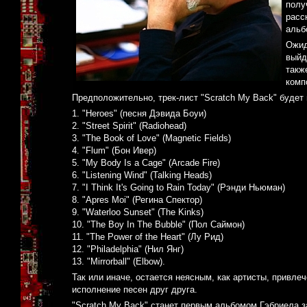
полу
расс
альб
Ожид
выйд
такж
комп
Предположительно, трек-лист "Scratch My Back" буде
1. "Heroes" (песня Дэвида Боуи)
2. "Street Spirit" (Radiohead)
3. "The Book of Love" (Magnetic Fields)
4. "Flum" (Бон Ивер)
5. "My Body Is a Cage" (Arcade Fire)
6. "Listening Wind" (Talking Heads)
7. "I Think It's Going to Rain Today" (Рэнди Ньюман)
8. "Apres Moi" (Регина Спектор)
9. "Waterloo Sunset" (The Kinks)
10. "The Boy In The Bubble" (Пол Саймон)
11. "The Power of the Heart" (Лу Рид)
12. "Philadelphia" (Нил Янг)
13. "Mirrorball" (Elbow).
Так или иначе, остается неясным, как артисты, привл
исполнение песен друг друга.
"Scratch My Back" станет первым альбомом Гэбриела 