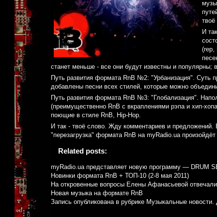
музы
путе
твоё
И та
сост
(rep
песе
станет меньше - все они будут известны и популярны; 
Путь развития формата RnB №2: "Урбанизация". Суть 
добавлены песни всех стилей, которые можно объединить
Путь развития формата RnB №3: "Глобализация". Напо
(преимущественно RnB с вкраплениями рэпа и хип-хопа)
поющие в стиле RnB, Hip-Hop.
И так - твоё слово. Жду комментариев и предложений. 
"перезагрузка" формата RnB на myRadio.ua произойдёт
Related posts:
myRadio.ua представляет новую программу — DRUM 
Новинки формата RnB + ТОП-10 (2-8 мая 2011)
На откровенные вопросы Елены Афанасьевой отвечали
Новая музыка на формате RnB
Запись опубликована в рубрике
Музыкальные новости
.